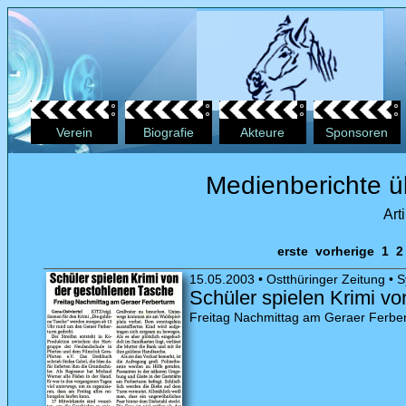
Verein
Biografie
Akteure
Sponsoren
Medienberichte üb
Art
erste
vorherige
1
15.05.2003 • Ostthüringer Zeitung • S
Schüler spielen Krimi v
Freitag Nachmittag am Geraer Ferbe