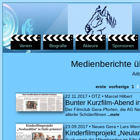
Verein
Biografie
Akteure
Sponsoren
Medienberichte üb
Art
erste
vorherige
1
22.11.2017 • OTZ • Marcel Hilbert
Bunter Kurzfilm-Abend i
Der Filmclub Gera-Pforten, die AG Ne
allerlei Schülerfilmen
...mehr
23.09.2017 • Neues Gera • Lars Wer
Kinderfilmprojekt „Neulan
Auch wenn die Mitwirkenden im Film b