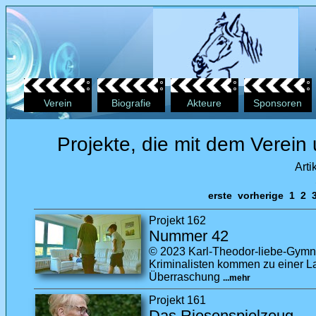
Verein
Biografie
Akteure
Sponsoren
Projekte, die mit dem Verein 
Arti
erste
vorherige
1
2
Projekt 162
Nummer 42
© 2023 Karl-Theodor-liebe-Gymnas
Kriminalisten kommen zu einer Lai
Überraschung
...mehr
Projekt 161
Das Riesenspielzeug